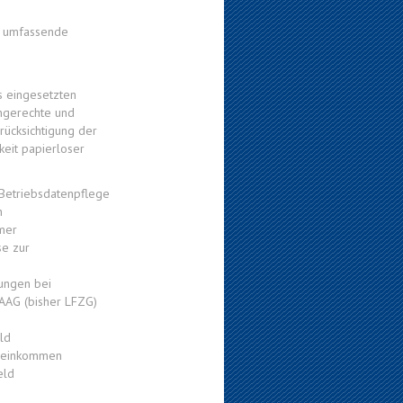
rt umfassende
s eingesetzten
ingerechte und
rücksichtigung der
keit papierloser
 Betriebsdatenpflege
n
hmer
se zur
tungen bei
 AAG (bisher LFZG)
ld
eneinkommen
eld