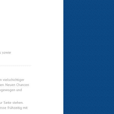
s sowie
 vielschichtiger
ten. Neuen Chancen
 abgewogen und
r Seite stehen.
esse frühzeitig mit