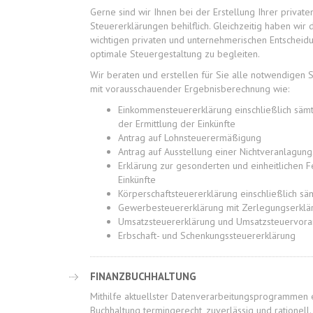
Gerne sind wir Ihnen bei der Erstellung Ihrer private
Steuererklärungen behilflich. Gleichzeitig haben wir 
wichtigen privaten und unternehmerischen Entscheid
optimale Steuergestaltung zu begleiten.
Wir beraten und erstellen für Sie alle notwendigen 
mit vorausschauender Ergebnisberechnung wie:
Einkommensteuererklärung einschließlich sämt
der Ermittlung der Einkünfte
Antrag auf Lohnsteuerermäßigung
Antrag auf Ausstellung einer Nichtveranlagun
Erklärung zur gesonderten und einheitlichen F
Einkünfte
Körperschaftsteuererklärung einschließlich sä
Gewerbesteuererklärung mit Zerlegungserklä
Umsatzsteuererklärung und Umsatzsteuervor
Erbschaft- und Schenkungssteuererklärung
FINANZBUCHHALTUNG
Mithilfe aktuellster Datenverarbeitungsprogrammen e
Buchhaltung termingerecht, zuverlässig und rationell.