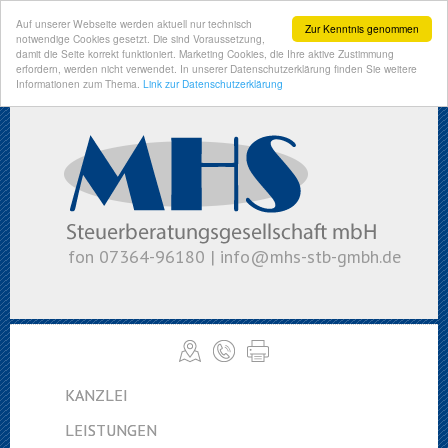
Auf unserer Webseite werden aktuell nur technisch
Zur Kenntnis genommen
notwendige Cookies gesetzt. Die sind Voraussetzung,
damit die Seite korrekt funktioniert. Marketing Cookies, die Ihre aktive Zustimmung
erfordern, werden nicht verwendet. In unserer Datenschutzerklärung finden Sie weitere
Informationen zum Thema.
Link zur Datenschutzerklärung
fon 07364-96180 |
info@mhs-stb-gmbh.de
KANZLEI
LEISTUNGEN